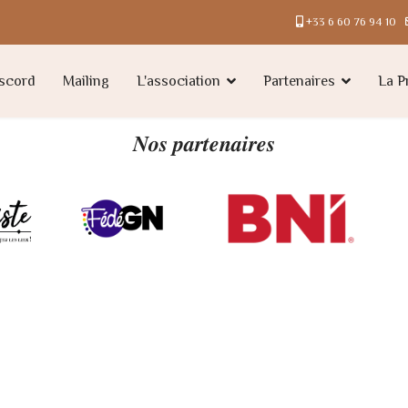
+33 6 60 76 94 10
scord
Mailing
L'association
Partenaires
La P
𝑵𝒐𝒔 𝒑𝒂𝒓𝒕𝒆𝒏𝒂𝒊𝒓𝒆𝒔