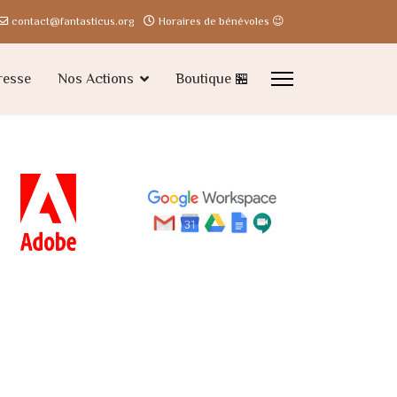
contact@fantasticus.org
Horaires de bénévoles 😉
resse
Nos Actions
Boutique 🏪