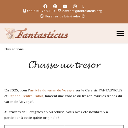
+33 6 60 76 94 10
contact@fantasticus.org
Horaires de bénévoles 😉
Nos actions
𝓒𝓱𝓪𝓼𝓼𝓮 𝓪𝓾 𝓽𝓻𝓮𝓼𝓸𝓻
En 2025, pour l'
arrivée du varan du Voyage
sur le Calaisis FANTASTICUS
et
Espace Centre Calais
, lancent une chasse au trésor, "Sur les traces du
varan de Voyage".
Au travers de 5 énigmes et/ou rébus*, vous avez été nombreux à
participer à cette quête originale !