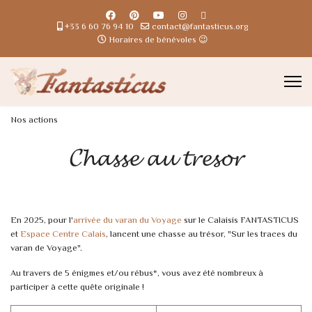
+33 6 60 76 94 10
contact@fantasticus.org
Horaires de bénévoles 😉
Nos actions
𝓒𝓱𝓪𝓼𝓼𝓮 𝓪𝓾 𝓽𝓻𝓮𝓼𝓸𝓻
En 2025, pour l'
arrivée du varan du Voyage
sur le Calaisis FANTASTICUS
et
Espace Centre Calais
, lancent une chasse au trésor, "Sur les traces du
varan de Voyage".
Au travers de 5 énigmes et/ou rébus*, vous avez été nombreux à
participer à cette quête originale !